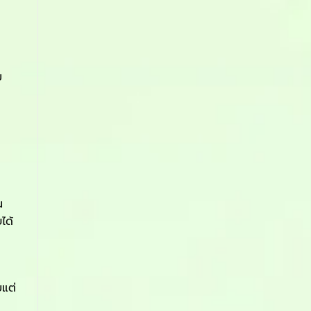
ม
น
ได้
ยแต่