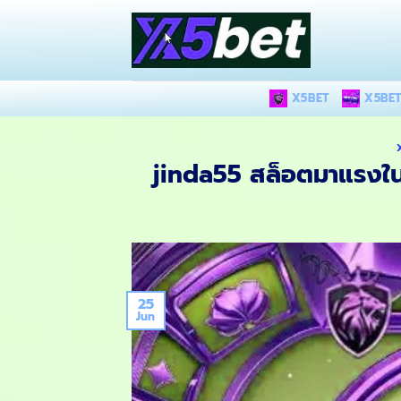
Skip
to
content
X5BET
X5BET
jinda55 สล็อตมาแรงในเอ
25
Jun