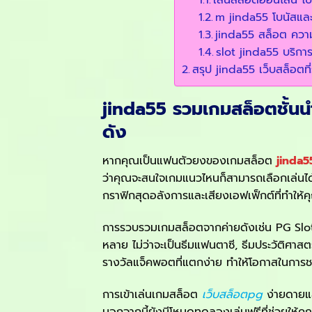
เล่นสล็อตออนไลน์ โปร
m jinda55 โบนัสและโป
jinda55 สล็อต ความ
slot jinda55 บริการ
สรุป jinda55 เว็บสล็อตที
jinda55 รวมเกมสล็อตชั้นน
ดัง
หากคุณเป็นแฟนตัวยงของเกมสล็อต
jinda
ว่าคุณจะสนใจเกมแนวไหนก็สามารถเลือกเล่นได
กราฟิกสุดอลังการและเสียงเอฟเฟ็กต์ที่ทำให้
การรวบรวมเกมสล็อตจากค่ายดังเช่น PG Slot,
หลาย ไม่ว่าจะเป็นธีมแฟนตาซี, ธีมประวัติศาสต
รางวัลแจ็คพอตที่แตกง่าย ทำให้โอกาสในการชน
การเข้าเล่นเกมสล็อต
เว็บสล็อตpg
ง่ายดายแ
นอกจากนี้ยังมีโหมดทดลองเล่นฟรีที่ช่วยให้คุณ