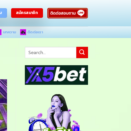
บบ
สมัครสมาชิก
บทความ
ติดต่อเรา