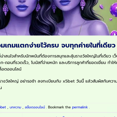
รวมเกมแตกง่ายไว้ครบ จบทุกค่ายในที่เดียว
ี่น่าสนใจสำหรับนักพนันที่ต้องการสนุกและลุ้นรางวัลใหญ่ในที่เดียว เว
-ถอนที่รวดเร็ว, โบนัสที่จ่ายหนัก และบริการลูกค้าที่ยอดเยี่ยม ทำให
มสล็อตออนไลน์
งวัลใหญ่ อย่ารอช้า ลงทะเบียนกับ x5bet วันนี้ แล้วสัมผัสกับควา
น
5bet
,
บทความ
,
สล็อตออนไลน์
. Bookmark the
permalink
.