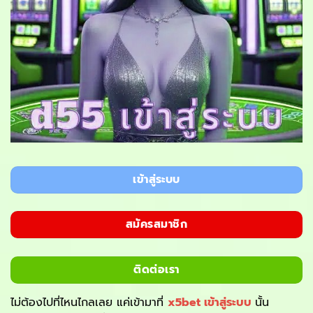
เข้าสู่ระบบ
สมัครสมาชิก
ติดต่อเรา
ไม่ต้องไปที่ไหนไกลเลย แค่เข้ามาที่
x5bet เข้าสู่ระบบ
นั้น