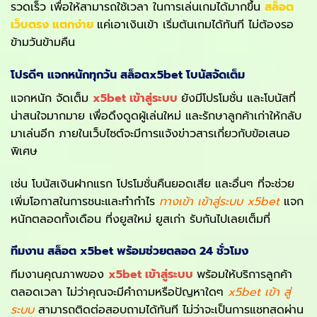
รวดเร็ว เพื่อให้สามารถใช้เวลา ในการเล่นเกมได้มากขึ้น
สล็อต
เว็บตรง แตกง่าย
แค่เอาเงินเข้า เริ่มต้นเกมได้ทันที ไม่ต้องรอ
ข้ามวันข้ามคืน
โปรดีๆ แจกหนักทุกวัน สล็อตx5bet โบนัสจัดเต็ม
แจกหนัก จัดเต็ม
x5bet เข้าสู่ระบบ
ยังมีโปรโมชั่น และโบนัสที่
น่าสนใจมากมาย เพื่อดึงดูดผู้เล่นใหม่ และรักษาลูกค้าเก่าให้กลับ
มาเล่นอีก ภายในเว็บไซต์จะมีการแจ้งข่าวสารเกี่ยวกับข้อเสนอ
พิเศษ
เช่น โบนัสเงินฝากแรก โปรโมชั่นคืนยอดเสีย และอื่นๆ ที่จะช่วย
เพิ่มโอกาสในการชนะและทำกำไร
ทางเข้า เข้าสู่ระบบ x5bet
แจก
หนักตลอดทั้งเดือน ที่งยูสใหม่ ยูสเก่า รับกันไปเลยเต็มที่
ทีมงาน สล็อต x5bet พร้อมช่วยตลอด 24 ชั่วโมง
ทีมงานคุณภาพของ
x5bet เข้าสู่ระบบ
พร้อมให้บริการลูกค้า
ตลอดเวลา ไม่ว่าคุณจะมีคำถามหรือปัญหาใดๆ
x5bet เข้า สู่
ระบบ
สามารถติดต่อสอบถามได้ทันที ไม่ว่าจะเป็นการแชทสดผ่าน