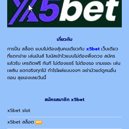
เกี่ยวกับ
การปั่น สล็อต แบบไม่ต้องลุ้นคนเดียวกับ
x5bet
เว็บเดียว
ที่แตกง่าย เล่นมันส์ โบนัสเข้าไวแบบไม่ต้องพึ่งดวง สมัคร
แล้วรับ เครดิตฟรี ทันที ไม่ต้องแชร์ ไม่ต้องรอ เกมเยอะ เล่น
เพลิน แตกจริงทุกไม้ กำไรโผล่แบบงงๆ อย่ามัวแต่ดูคนอื่น
ถอน ลุยเองเลยวันนี้
สมัครสมาชิก x5bet
x5bet slot
x5bet สล็อต