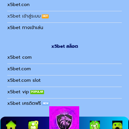
x5bet.con
x5bet เข้าสู่ระบบ
x5bet ทางเข้าเล่น
x5bet สล็อต
x5bet com
x5bet.com
x5bet.com slot
x5bet vip
x5bet เครดิตฟรี