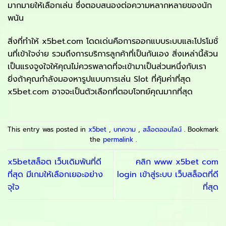
มากมายให้เลือกเล่น ซึ่งตอบสนองต่อความหลากหลายของนัก
พนัน
สิ่งที่ทำให้ x5bet.com โดดเด่นคือการออกแบบระบบและโปรโมชั่
นที่เข้าใจง่าย รวมถึงการบริการลูกค้าที่เป็นกันเอง สิ่งเหล่านี้ล้วน
เป็นแรงจูงใจให้คุณไม่ควรพลาดที่จะเข้ามาเป็นส่วนหนึ่งกับเรา
ยิ่งถ้าคุณกำลังมองหารูปแบบการเล่น Slot ที่คุ้มค่าที่สุด
x5bet.com อาจจะเป็นตัวเลือกที่ตอบโจทย์คุณมากที่สุด
This entry was posted in
x5bet
,
บทความ
,
สล็อตออนไลน์
. Bookmark
the
permalink
.
x5betสล็อต เว็บเดิมพันที่ดี
คลิก www x5bet com
ที่สุด มีเกมให้เลือกเยอะอย่าง
login เข้าสู่ระบบ เว็บสล็อตที่ดี
จุใจ
ที่สุด