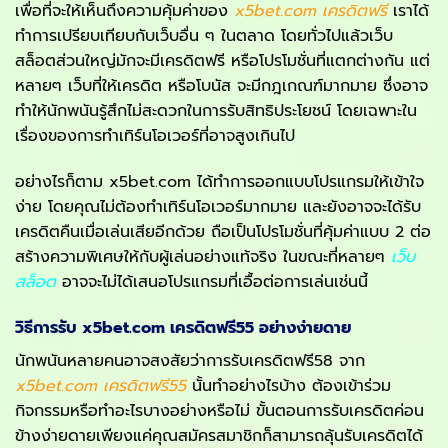
เพื่อที่จะให้เห็นถึงความคุ้มค่าของ
x5bet.com เครดิตฟรี
เราได้
ทำการเปรียบเทียบกับเว็บอื่น ๆ ในตลาด โดยทั่วไปแล้วเว็บ
สล็อตส่วนใหญ่มักจะมีเครดิตฟรี หรือโปรโมชั่นที่แตกต่างกัน แต่
หลายๆ เว็บที่ให้เครดิต หรือโบนัส จะมีกฎเกณฑ์มากมาย ซึ่งอาจ
ทำให้นักพนันรู้สึกไม่สะดวกในการรับสิทธิประโยชน์ โดยเฉพาะใน
เรื่องของการทำเทิร์นโอเวอร์ที่อาจสูงเกินไป
อย่างไรก็ตาม x5bet.com ได้ทำการออกแบบโปรแกรมให้เข้าใจ
ง่าย โดยคุณไม่ต้องทำเทิร์นโอเวอร์มากมาย และยังอาจจะได้รับ
เครดิตคืนเมื่อเล่นเสียอีกด้วย ถือเป็นโปรโมชั่นที่คุ้มค่าแบบ 2 ต่อ
สร้างความพิเศษให้กับผู้เล่นอย่างแท้จริง ในขณะที่หลายๆ
เว็บ
สล็อต
อาจจะไม่ได้เสนอโปรแกรมที่เอื้อต่อการเล่นเช่นนี้
วิธีการรับ x5bet.com เครดิตฟรี55 อย่างง่ายดาย
นักพนันหลายคนอาจสงสัยว่าการรับเครดิตฟรี58 จาก
x5bet.com เครดิตฟรี55
นั้นทำอย่างไรบ้าง ต้องเข้าร่วม
กิจกรรมหรือทำอะไรบางอย่างหรือไม่ ขั้นตอนการรับเครดิตค่อน
ข้างง่ายดายเพียงแค่คุณสมัครสมาชิกก็สามารถลุ้นรับเครดิตได้