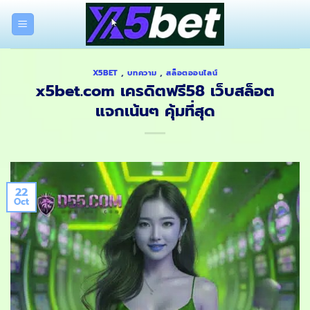
Skip
to
content
X5BET
,
บทความ
,
สล็อตออนไลน์
x5bet.com เครดิตฟรี58 เว็บสล็อต
แจกเน้นๆ คุ้มที่สุด
22
Oct