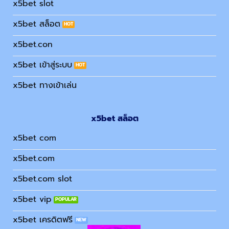
x5bet slot
x5bet สล็อต
x5bet.con
x5bet เข้าสู่ระบบ
x5bet ทางเข้าเล่น
x5bet สล็อต
x5bet com
x5bet.com
x5bet.com slot
x5bet vip
x5bet เครดิตฟรี