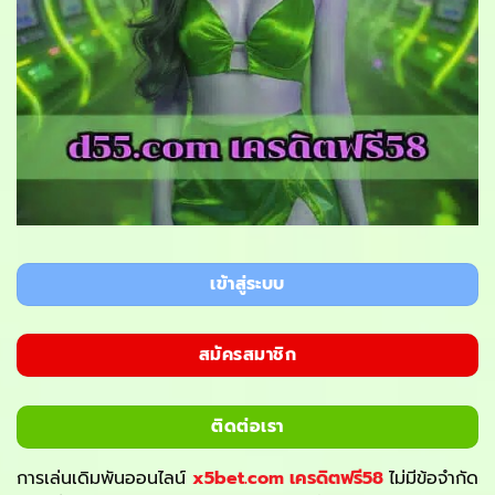
เข้าสู่ระบบ
สมัครสมาชิก
ติดต่อเรา
การเล่นเดิมพันออนไลน์
x5bet.com เครดิตฟรี58
ไม่มีข้อจำกัด