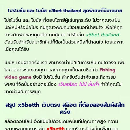
โปรโมชั่น และ โบนัส x5bet thailand สุดพิเศษที่มีมากมาย
โปรโมชั่น และ โบนัส ที่ตอบโจทย์ผู้เล่นทุกระดับ ไม่ว่าคุณจะเป็น
มือใหม่หรือมือโปร ที่นี่คุณจะพบกับข้อเสนอที่น่าสนใจ เพื่อให้ทุก
การเดิมพันของคุณมีความคุ้มค่า โปรโมชั่น
x5bet thailand
ต้อนรับสำหรับสมาชิกใหม่ก็ถือเป็นส่วนหนึ่งที่น่าสนใจ โดยเฉพาะ
เมื่อคุณได้รับ
โบนัส เงินฝากครั้งแรก สามารถนำไปใช้ในการเล่นเกมได้จริง เพิ่ม
โอกาสการชนะของคุณ และหากคุณเป็นสมาชิกเก่า
Fishing
video game
ยังมี โปรโมชั่น สำหรับวันสำคัญและกิจกรรม
พิเศษที่จัดขึ้นอย่างต่อเนื่อง
เว็บสล็อต ไม่มี ขั้นต่ำ
ทำให้คุณไม่
ขาดช่วงในการสนุก
สรุป x5betth เว็บตรง สล็อต ที่ต้องลองสัมผัสสัก
ครั้ง
สล็อตออนไลน์ อัดแน่นไปด้วยเกมพนันที่มีคุณภาพสูง ความ
หลากหลายในการเล่น
x5betth
และบริการที่มุ่งมั่นเพื่อความ