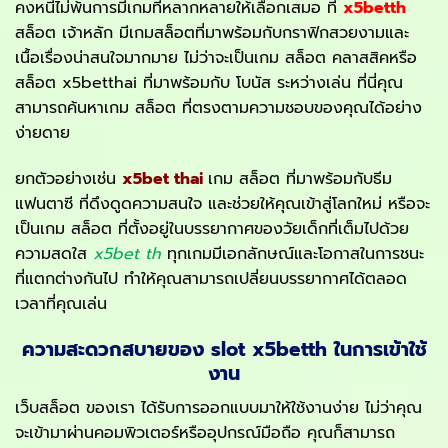
คงหนีไม่พ้นการมีเกมที่หลากหลายให้เลือกเสมอ ที่
x5betth
สล็อต เจ้าหลัก มีเกมสล็อตที่มาพร้อมกับกราฟิกสวยงามและ
เนื้อเรื่องน่าสนใจมากมาย ไม่ว่าจะเป็นเกม สล็อต คลาสสิคหรือ
สล็อต
x5betthai
ที่มาพร้อมกับ โบนัส ระหว่างเล่น ที่นี่คุณ
สามารถค้นหาเกม สล็อต ที่ตรงตามความชอบของคุณได้อย่าง
ง่ายดาย
ยกตัวอย่างเช่น
x5bet thai
เกม สล็อต ที่มาพร้อมกับธีม
แฟนตาซี ที่ดึงดูดความสนใจ และช่วยให้คุณเข้าสู่โลกใหม่ หรือจะ
เป็นเกม สล็อต ที่ตั้งอยู่ในบรรยากาศของวัยเด็กที่เต็มไปด้วย
ความสดใส
x5bet th
ทุกเกมมีเอกลักษณ์และโอกาสในการชนะ
ที่แตกต่างกันไป ทำให้คุณสามารถเปลี่ยนบรรยากาศได้ตลอด
เวลาที่คุณเล่น
ความสะดวกสบายของ slot x5betth ในการเข้าใช้
งาน
เว็บสล็อต ของเรา ได้รับการออกแบบมาให้ใช้งานง่าย ไม่ว่าคุณ
จะเข้ามาผ่านคอมพิวเตอร์หรืออุปกรณ์มือถือ คุณก็สามารถ