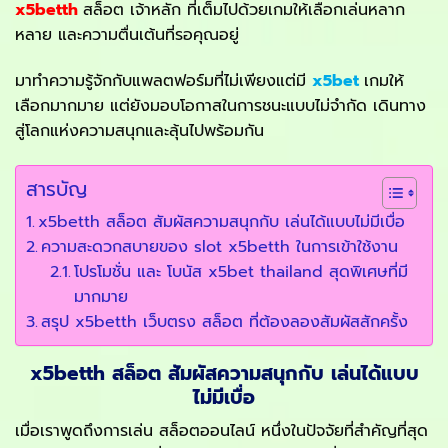
x5betth
สล็อต เจ้าหลัก ที่เต็มไปด้วยเกมให้เลือกเล่นหลาก
หลาย และความตื่นเต้นที่รอคุณอยู่
มาทำความรู้จักกับแพลตฟอร์มที่ไม่เพียงแต่มี
x5bet
เกมให้
เลือกมากมาย แต่ยังมอบโอกาสในการชนะแบบไม่จำกัด เดินทาง
สู่โลกแห่งความสนุกและลุ้นไปพร้อมกัน
สารบัญ
x5betth สล็อต สัมผัสความสนุกกับ เล่นได้แบบไม่มีเบื่อ
ความสะดวกสบายของ slot x5betth ในการเข้าใช้งาน
โปรโมชั่น และ โบนัส x5bet thailand สุดพิเศษที่มี
มากมาย
สรุป x5betth เว็บตรง สล็อต ที่ต้องลองสัมผัสสักครั้ง
x5betth สล็อต สัมผัสความสนุกกับ เล่นได้แบบ
ไม่มีเบื่อ
เมื่อเราพูดถึงการเล่น สล็อตออนไลน์ หนึ่งในปัจจัยที่สำคัญที่สุด